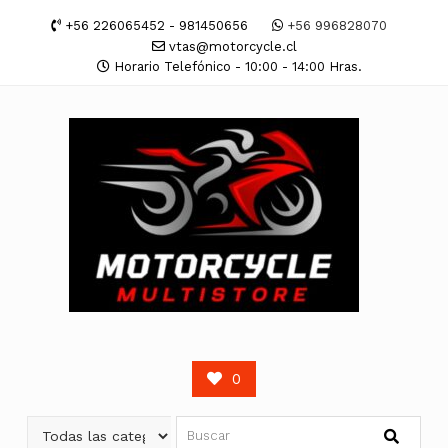
Saltar
+56 226065452 - 981450656
+56 996828070
contenido
vtas@motorcycle.cl
Horario Telefónico - 10:00 - 14:00 Hras.
0