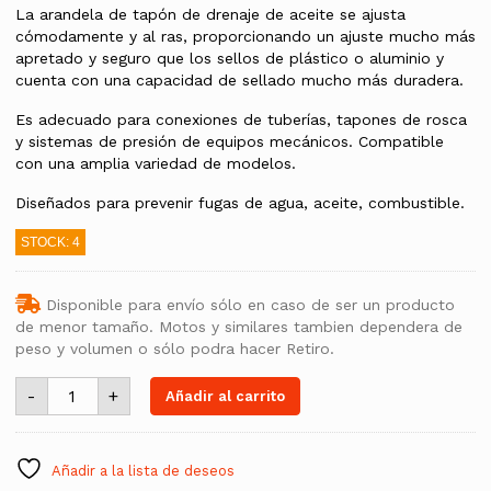
La arandela de tapón de drenaje de aceite se ajusta
cómodamente y al ras, proporcionando un ajuste mucho más
apretado y seguro que los sellos de plástico o aluminio y
cuenta con una capacidad de sellado mucho más duradera.
Es adecuado para conexiones de tuberías, tapones de rosca
y sistemas de presión de equipos mecánicos. Compatible
con una amplia variedad de modelos.
Diseñados para prevenir fugas de agua, aceite, combustible.
STOCK: 4
Disponible para envío sólo en caso de ser un producto
de menor tamaño. Motos y similares tambien dependera de
peso y volumen o sólo podra hacer Retiro.
Arandela
-
+
Añadir al carrito
Tapón
para
Drenaje
Aceite
de
Añadir a la lista de deseos
Goma-