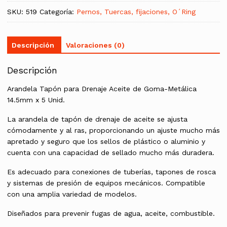
Metálica
14.5mm
SKU:
519
Categoría:
Pernos, Tuercas, fijaciones, O´Ring
x
5
Unid.
cantidad
Descripción
Valoraciones (0)
Descripción
Arandela Tapón para Drenaje Aceite de Goma-Metálica
14.5mm x 5 Unid.
La arandela de tapón de drenaje de aceite se ajusta
cómodamente y al ras, proporcionando un ajuste mucho más
apretado y seguro que los sellos de plástico o aluminio y
cuenta con una capacidad de sellado mucho más duradera.
Es adecuado para conexiones de tuberías, tapones de rosca
y sistemas de presión de equipos mecánicos. Compatible
con una amplia variedad de modelos.
Diseñados para prevenir fugas de agua, aceite, combustible.