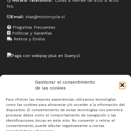
Horario Telefónico:
Lunes a Viernes de 9:00 a 18:00
hrs.
Email:
vtas@motorcycle.cl
Preguntas Frecuentes
Políticas y Garantías
Retiros y Envíos
Gestionar el consentimiento
Sitios relacionados
de las cookies
www.termosolar.cl
Para ofrecer las mejores experiencias, utilizamos tecnologías
www.butoni.cl
como las cookies para almacenar y/o acceder a la información del
dispositivo. El consentimiento de estas tecnologías nos permitirá
www.siweb.cl
procesar datos como el comportamiento de navegación o las
identificaciones únicas en este sitio. No consentir o retirar el
consentimiento, puede afectar negativamente a ciertas