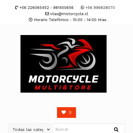
Saltar
+56 226065452 - 981450656
+56 996828070
contenido
vtas@motorcycle.cl
Horario Telefónico - 10:00 - 14:00 Hras.
0