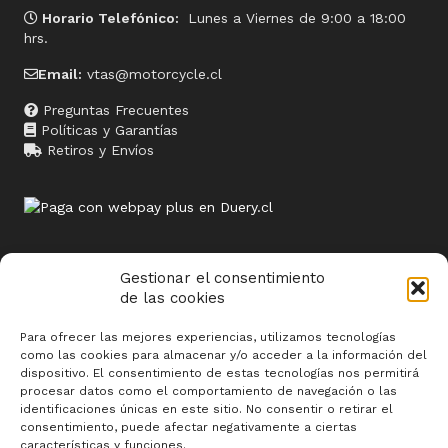
Horario Telefónico:
Lunes a Viernes de 9:00 a 18:00
hrs.
Email:
vtas@motorcycle.cl
Preguntas Frecuentes
Políticas y Garantías
Retiros y Envíos
Gestionar el consentimiento
de las cookies
Sitios relacionados
Para ofrecer las mejores experiencias, utilizamos tecnologías
www.termosolar.cl
como las cookies para almacenar y/o acceder a la información del
dispositivo. El consentimiento de estas tecnologías nos permitirá
www.butoni.cl
procesar datos como el comportamiento de navegación o las
identificaciones únicas en este sitio. No consentir o retirar el
www.siweb.cl
consentimiento, puede afectar negativamente a ciertas
características y funciones.