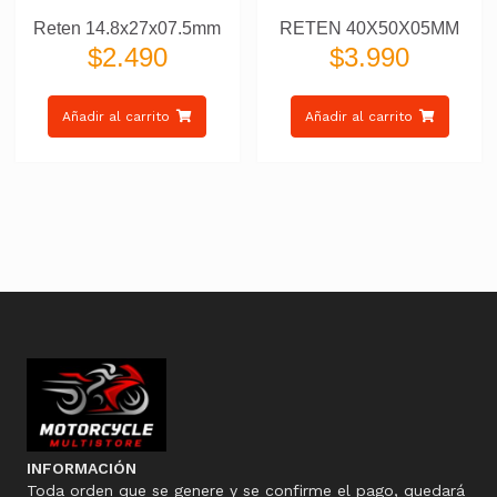
Reten 14.8x27x07.5mm
RETEN 40X50X05MM
$
2.490
$
3.990
Añadir al carrito
Añadir al carrito
INFORMACIÓN
Toda orden que se genere y se confirme el pago, quedará