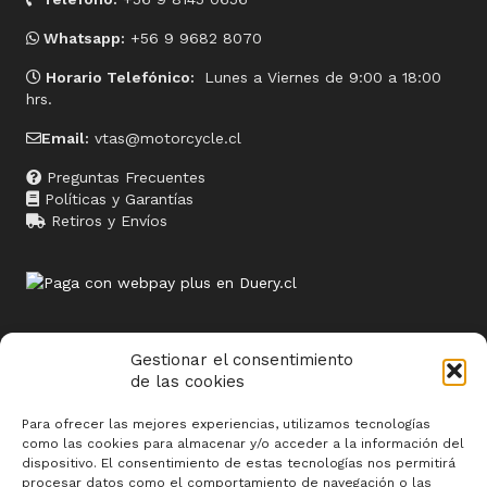
Whatsapp:
+56 9 9682 8070
Horario Telefónico:
Lunes a Viernes de 9:00 a 18:00
hrs.
Email:
vtas@motorcycle.cl
Preguntas Frecuentes
Políticas y Garantías
Retiros y Envíos
Gestionar el consentimiento
de las cookies
Sitios relacionados
Para ofrecer las mejores experiencias, utilizamos tecnologías
www.termosolar.cl
como las cookies para almacenar y/o acceder a la información del
dispositivo. El consentimiento de estas tecnologías nos permitirá
www.butoni.cl
procesar datos como el comportamiento de navegación o las