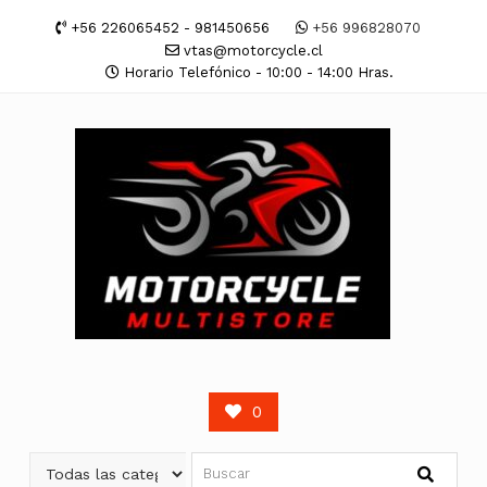
Saltar
+56 226065452 - 981450656
+56 996828070
contenido
vtas@motorcycle.cl
Horario Telefónico - 10:00 - 14:00 Hras.
0