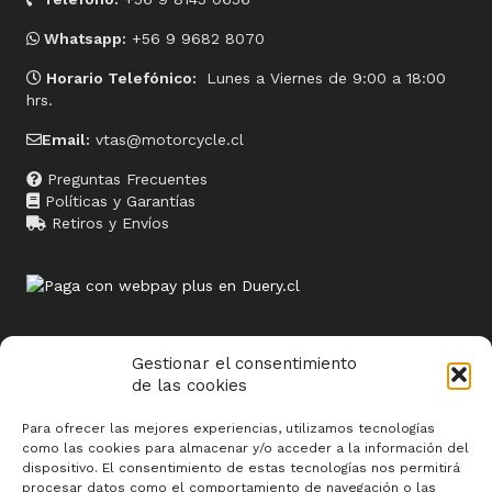
Whatsapp:
+56 9 9682 8070
Horario Telefónico:
Lunes a Viernes de 9:00 a 18:00
hrs.
Email:
vtas@motorcycle.cl
Preguntas Frecuentes
Políticas y Garantías
Retiros y Envíos
Gestionar el consentimiento
de las cookies
Sitios relacionados
Para ofrecer las mejores experiencias, utilizamos tecnologías
www.termosolar.cl
como las cookies para almacenar y/o acceder a la información del
dispositivo. El consentimiento de estas tecnologías nos permitirá
www.butoni.cl
procesar datos como el comportamiento de navegación o las