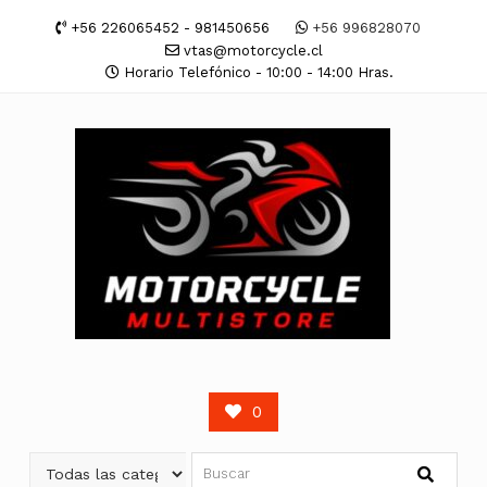
Saltar
+56 226065452 - 981450656
+56 996828070
contenido
vtas@motorcycle.cl
Horario Telefónico - 10:00 - 14:00 Hras.
0