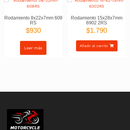
Rodamiento 8x22x7mm 608
Rodamiento 15x28x7mm
RS
6902 2RS
$
930
$
1.790
Añadir al carrito
Leer más