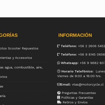
GORÍAS
INFORMACIÓN
Teléfono:
+56 2 2606 545
otos Scooter Repuestos
Teléfono:
+56 9 8145 0656
mientas y Accesorios
Whatsapp:
+56 9 9682 80
s agua, combustible, aire,
Horario Telefónico:
Lunes
Viernes de 9:00 a 18:00 hrs.
orios
Email:
vtas@motorcycle.cl
ias
Preguntas Frecuentes
ería
Políticas y Garantías
Retiros y Envíos