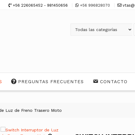
+56 226065452 - 981450656
+56 996828070
vtas@
S
PREGUNTAS FRECUENTES
CONTACTO
 de Luz de Freno Trasero Moto