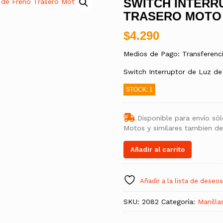
SWITCH INTERR
TRASERO MOTO
$
4.290
Medios de Pago: Transferenc
Switch Interruptor de Luz d
STOCK: 1
Disponible para envío só
Motos y similares tambien d
Añadir al carrito
Añadir a la lista de deseos
SKU:
2082
Categoría:
Manilla