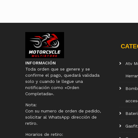
CATE
INFORMACIÓN
Atv M
Toda orden que se genere y se
confirme el pago, quedará validada
Herra
solo y cuando le llegue una
notificación como «Orden
Bomba
Completada».
acces
Nota:
Con su numero de orden de pedido,
Bater
solicitar al WhatsApp dirección de
retiro.
Gasfit
Horarios de retiro: