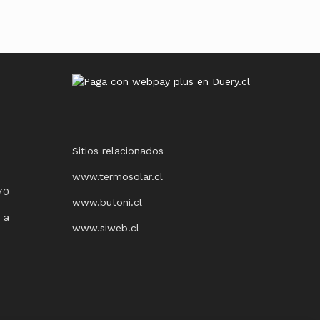
2
Sitios relacionados
www.termosolar.cl
70
www.butoni.cl
 a
www.siweb.cl